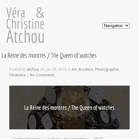
La Reine des montres / The Queen of watches
Posted by
atchou
on jan 28, 2016 in
Art
,
Broderie
,
Photographie
,
Véranana
|
No Comments